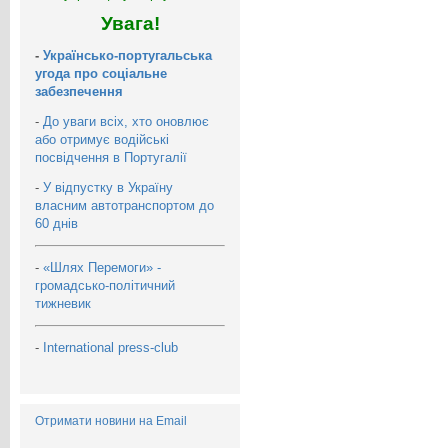
Увага!
-
Українсько-португальська
угода про соціальне
забезпечення
-
До уваги всіх, хто оновлює
або отримує водійські
посвідчення в Португалії
-
У відпустку в Україну
власним автотранспортом до
60 днів
-
«Шлях Перемоги» -
громадсько-політичний
тижневик
-
International press-club
Отримати новини на Email