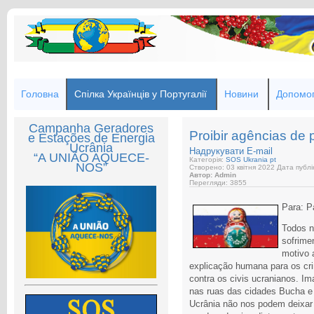
Головна
Спілка Українців у Португалії
Новини
Допомог
Campanha Geradores
Proibir agências de
e Estações de Energia
Ucrânia
Надрукувати
E-mail
“A UNIÃO AQUECE-
Категорія:
SOS Ukrania pt
NOS”
Створено: 03 квітня 2022
Дата публік
Автор: Admin
Перегляди: 3855
Para: P
Todos n
sofrime
motivo 
explicação humana para os cr
contra os civis ucranianos. I
nas ruas das cidades Bucha e I
Ucrânia não nos podem deixar 