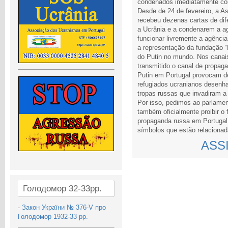
condenados imediatamente co
Desde de 24 de fevereiro, a A
recebeu dezenas cartas de dif
a Ucrânia e a condenarem a a
funcionar livremente a agênci
a representação da fundação “
do Putin no mundo. Nos canais
transmitido o canal de propag
Putin em Portugal provocam de
refugiados ucranianos desenha
tropas russas que invadiram a
Por isso, pedimos ao parlame
também oficialmente proibir o
propaganda russa em Portugal e
símbolos que estão relaciona
ASSI
Голодомор 32-33рр.
-
Закон України № 376-V про
Голодомор 1932-33 рр.