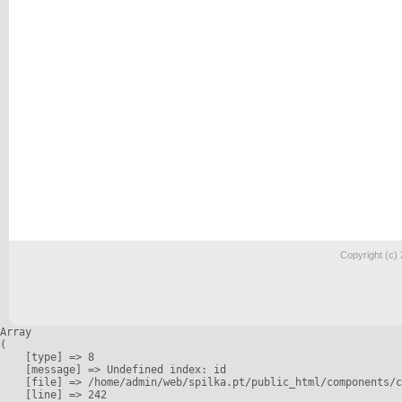
Copyright (c)
Array

(

    [type] => 8

    [message] => Undefined index: id

    [file] => /home/admin/web/spilka.pt/public_html/components/c
    [line] => 242
