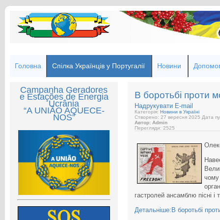
Головна
Спілка Українців у Португалії
Новини
Допомог
Campanha Geradores
В боротьбі проти м
e Estações de Energia
Ucrânia
Надрукувати
E-mail
“A UNIÃO AQUECE-
Категорія:
Новини в Україні
NOS”
Створено: 27 вересня 2025
Дата пу
Автор: Admin
Перегляди: 2525
Олек
Наве
Вели
чому
орга
гастролей ансамблю пісні і 
Детальніше:В боротьбі прот