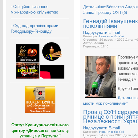
-
Офіційне визнання
Детальніше:Вбивство Андрія П
міжнародною спільнотою
Заява Проводу ОУН (б)
Геннадій Іванущенк
поколіннями”
-
Суд над організаторами
Голодомору-Геноциду
Надрукувати
E-mail
Категорія:
Новини в Україні
Створено: 26 вересня 2025
Дата пуб
Автор: Admin
Перегляди: 1846
Пропонуємо
архівістом
визвольної
виконавчог
Геннадієм
Друже Генн
Детальніш
мости між поколіннями”
Провід ОУН сердечн
річницею прийнятт
Незалежності Укра
Статут Культурно-освітнього
Надрукувати
E-mail
центру «Дивосвіт»
при Спілці
Категорія:
Новини в Україні
Створено: 24 серпня 2025
Дата публ
українців у Португалії