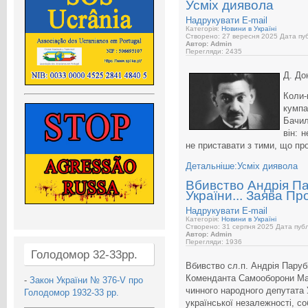
Усміх диявола
Надрукувати
E-mail
Категорія:
Новини в Україні
Створено: 27 вересня 2025
Дата пуб
Автор: Admin
Перегляди: 2435
Д. До
Коли-
кумп
Бачил
він: 
не приставати з тими, що пр
Детальніше:Усміх диявола
Вбивство Андрія Пар
України... Заява Пр
Надрукувати
E-mail
Категорія:
Новини в Україні
Створено: 31 серпня 2025
Дата публ
Автор: Admin
Перегляди: 1936
Голодомор 32-33рр.
Вбивство сл.п. Андрія Парубі
Коменданта Самооборони Май
-
Закон України № 376-V про
чинного народного депутата 
Голодомор 1932-33 рр.
української незалежності, со