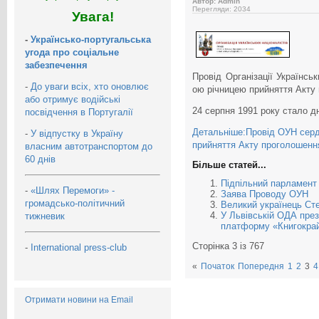
Автор: Admin
Перегляди: 2034
Увага!
-
Українсько-португальська
угода про соціальне
забезпечення
Провід Організації Українськ
-
До уваги всіх, хто оновлює
ою річницею прийняття Акту 
або отримує водійські
24 серпня 1991 року стало д
посвідчення в Португалії
Детальніше:Провід ОУН серде
-
У відпустку в Україну
прийняття Акту проголошенн
власним автотранспортом до
60 днів
Більше статей...
Підпільний парламент
-
«Шлях Перемоги» -
Заява Проводу ОУН
громадсько-політичний
Великий українець Ст
У Львівській ОДА пре
тижневик
платформу «Книгокрай
Сторінка 3 із 767
-
International press-club
«
Початок
Попередня
1
2
3
4
Отримати новини на Email