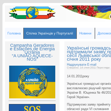
Головна
Спілка Українців у Португалії
Новини
Допомог
Campanha Geradores
Українські громадськ
e Estações de Energia
підтримали заяву пр
Ucrânia
сесії Львівської об
“A UNIÃO AQUECE-
січня 2011 року
NOS”
Надрукувати
E-mail
Створено: 14 січня 2011
Перегляди:
14.01.2011року
Українські громадські органі
висловлюємо рішучий протес
України В. Ющенка № 46/201
Герой України».
Підтримуємо заяву прийняту н
обласної ради VI скликання 