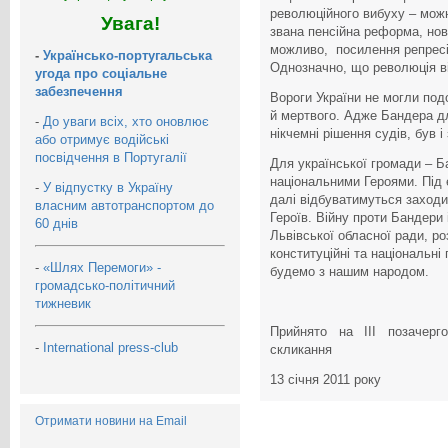
революційного вибуху – можн
Увага!
звана пенсійна реформа, нов
можливо, посилення репресій
-
Українсько-португальська
Однозначно, що революція в
угода про соціальне
забезпечення
Вороги України не могли под
й мертвого. Адже Бандера для
-
До уваги всіх, хто оновлює
нікчемні рішення судів, був 
або отримує водійські
посвідчення в Португалії
Для української громади – Б
національними Героями. Під 
-
У відпустку в Україну
далі відбуватимуться заходи
власним автотранспортом до
Героїв. Війну проти Бандери 
60 днів
Львівської обласної ради, ро
конституційні та національні
-
«Шлях Перемоги» -
будемо з нашим народом.
громадсько-політичний
тижневик
Прийнято на ІІІ позачерго
-
International press-club
скликання
13 січня 2011 року
Отримати новини на Email