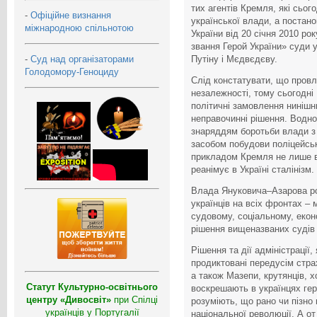
тих агентів Кремля, які сьо
-
Офіційне визнання
української влади, а постан
міжнародною спільнотою
України від 20 січня 2010 р
звання Герой України» суди 
-
Суд над організаторами
Путіну і Мєдвєдєву.
Голодомору-Геноциду
Слід констатувати, що пров
незалежності, тому сьогодні
політичні замовлення нинішн
неправочинні рішення. Водно
знаряддям боротьби влади з
засобом побудови поліцейсь
прикладом Кремля не лише в
реанімує в Україні сталінізм.
Влада Януковича–Азарова ро
українців на всіх фронтах – 
судовому, соціальному, екон
рішення вищеназваних судів є
Рішення та дії адміністрації
продиктовані передусім стр
а також Мазепи, крутянців, х
Статут Культурно-освітнього
воскрешають в українцях гер
центру «Дивосвіт»
при Спілці
розуміють, що рано чи пізно
українців у Португалії
національної революції. А о