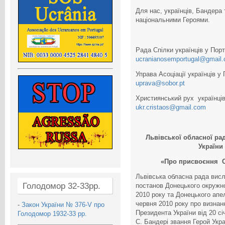
Для нас, українців, Бандера 
національними Героями.
Рада Спілки українців у Пор
ucranianosemportugal@gmail
Управа Асоціації українців у
uprava@sobor.pt
Християнський рух українці
ukr.cristaos@gmail.com
Львівської обласної ра
України
«Про присвоєння С.
Львівська обласна рада вис
Голодомор 32-33рр.
постанов Донецького окружно
2010 року та Донецького апел
червня 2010 року про визнан
-
Закон України № 376-V про
Президента України від 20 с
Голодомор 1932-33 рр.
С. Бандері звання Герой Укр