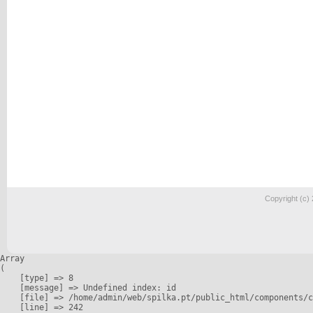
Copyright (c)
Array

(

    [type] => 8

    [message] => Undefined index: id

    [file] => /home/admin/web/spilka.pt/public_html/components/c
    [line] => 242
