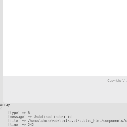
Copyright (c)
Array

(

    [type] => 8

    [message] => Undefined index: id

    [file] => /home/admin/web/spilka.pt/public_html/components/c
    [line] => 242
