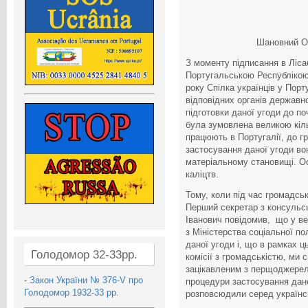
Шановний О
З моменту підписання в Ліса
Португальською Республікою 
року Спілка українців у Порт
відповідних органів державно
підготовки даної угоди до по
була зумовлена великою кіл
працюють в Португалії, до гр
застосування даної угоди во
матеріальному становищі. О
каліцтв.
Тому, коли під час громадськ
Перший секретар з консульс
Іванович повідомив, що у вер
з Міністерства соціальної по
даної угоди і, що в рамках ц
Голодомор 32-33рр.
комісії з громадськістю, ми 
зацікавленим з перщоджерела
-
Закон України № 376-V про
процедури застосування дано
Голодомор 1932-33 рр.
розповсюдили серед українс