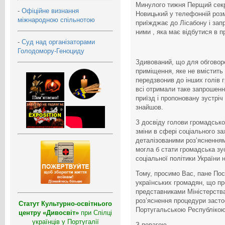
Минулого тижня Перщий секр
-
Офіційне визнання
Новицький у телефонній розм
міжнародною спільнотою
приїжджає до Лісабону і запр
ними , яка має відбутися в п
-
Суд над організаторами
Голодомору-Геноциду
Здивований, що для обговор
приміщення, яке не вмістить
передзвонив до інших голів г
всі отримали таке запрошенн
приїзд і пропоновану зустріч
знайшов.
З досвіду голови громадсько
зміни в сфері соціального за
деталізованими роз’ясненням
могла б стати громадська зу
соціальної політики України н
Тому, просимо Вас, пане Пос
українських громадян, що пр
представниками Міністерства
роз’яснення процедури засто
Статут Культурно-освітнього
Португальською Республікою
центру «Дивосвіт»
при Спілці
українців у Португалії
З повагою,