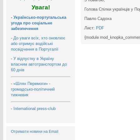
Увага!
Голова Спілки українців у По
-
Українсько-португальська
Павло Садоха
угода про соціальне
Лист:
PDF
забезпечення
{module mod_knopka_commen
-
До уваги всіх, хто оновлює
або отримує водійські
посвідчення в Португалії
-
У відпустку в Україну
власним автотранспортом до
60 днів
-
«Шлях Перемоги» -
громадсько-політичний
тижневик
-
International press-club
Отримати новини на Email