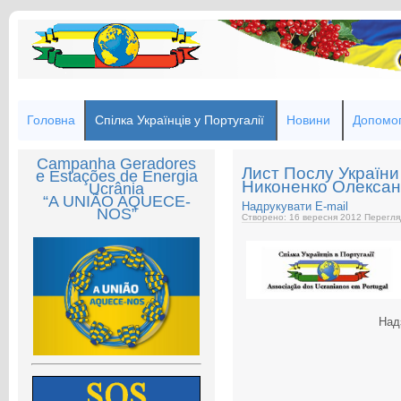
Головна
Спілка Українців у Португалії
Новини
Допомог
Campanha Geradores
Лист Послу України
e Estações de Energia
Никоненко Олекса
Ucrânia
“A UNIÃO AQUECE-
Надрукувати
E-mail
NOS”
Створено: 16 вересня 2012
Перегля
Над