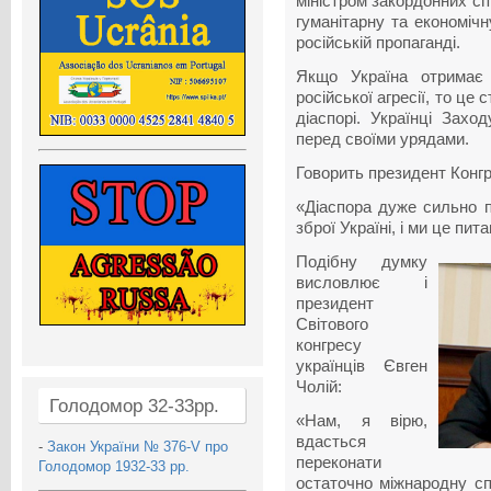
міністром закордонних сп
гуманітарну та економічн
російській пропаганді.
Якщо Україна отримає
російської агресії, то це
діаспорі. Українці Зах
перед своїми урядами.
Говорить президент Конгр
«Діаспора дуже сильно п
зброї Україні, і ми це пи
Подібну думку
висловлює і
президент
Світового
конгресу
українців Євген
Чолій:
Голодомор 32-33рр.
«Нам, я вірю,
вдасться
-
Закон України № 376-V про
переконати
Голодомор 1932-33 рр.
остаточно міжнародну сп