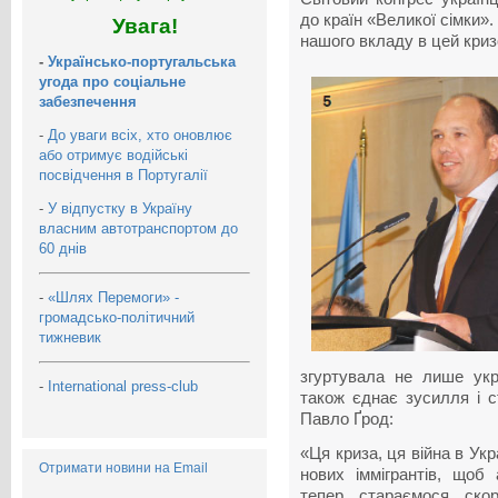
до країн «Великої сімки».
Увага!
нашого вкладу в цей криз
-
Українсько-португальська
угода про соціальне
забезпечення
-
До уваги всіх, хто оновлює
або отримує водійські
посвідчення в Португалії
-
У відпустку в Україну
власним автотранспортом до
60 днів
-
«Шлях Перемоги» -
громадсько-політичний
тижневик
згуртувала не лише укра
-
International press-club
також єднає зусилля і с
Павло Ґрод:
«Ця криза, ця війна в Укр
Отримати новини на Email
нових іммігрантів, щоб 
тепер стараємося ско