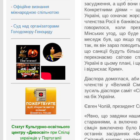
засудження, а щоб вони 
-
Офіційне визнання
Конкретними діями – щ
міжнародною спільнотою
Україні, що означає жор
членства Росії в банківсь
-
Суд над організаторами
говорилося, коли пре
Голодомору-Геноциду
Мінських угод, що буде
меседж був, що якщо пр
так, як він зараз поводит
що санкції будуть більш
переконаємо світове с
Україні в цьому плані, і 
і відзискає Крим».
Діаспора домоглася, аби 
членстві у «Великій Сім
зусиль діаспори саміт «Сі
на бік України.
Євген Чолій, президент Св
«Явно, що завдяки наш
стараннями, а включно
Статут Культурно-освітнього
сімці» виключено було Р
центру «Дивосвіт»
при Спілці
останніх засіданнях «В
українців у Португалії
Світовий конгрес українці