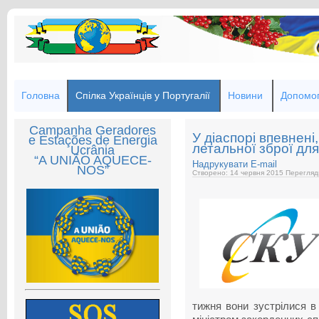
Головна
Спілка Українців у Португалії
Новини
Допомог
Campanha Geradores
У діаспорі впевнен
e Estações de Energia
летальної зброї для
Ucrânia
“A UNIÃO AQUECE-
Надрукувати
E-mail
NOS”
Створено: 14 червня 2015
Перегляд
тижня вони зустрілися в