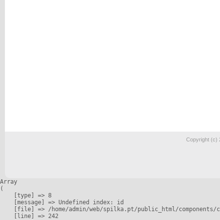
Copyright (c)
Array

(

    [type] => 8

    [message] => Undefined index: id

    [file] => /home/admin/web/spilka.pt/public_html/components/c
    [line] => 242
