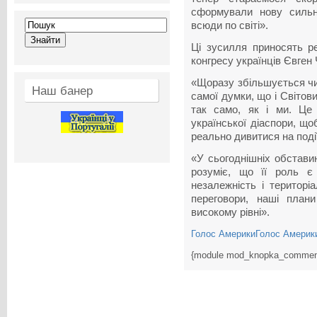
сформували нову сильно
всюди по світі».
Ці зусилля приносять ре
конгресу українців Євген 
«Щоразу збільшується числ
Наш банер
самої думки, що і Світови
так само, як і ми. Це
української діаспори, щ
реально дивитися на події
«У сьогоднішніх обставин
розуміє, що її роль є
незалежність і територі
переговори, наші план
високому рівні».
Голос АмерикиГолос Америк
{module mod_knopka_commen