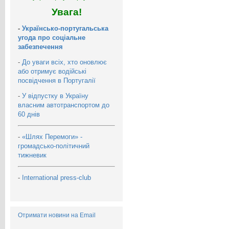
Увага!
-
Українсько-португальська
угода про соціальне
забезпечення
-
До уваги всіх, хто оновлює
або отримує водійські
посвідчення в Португалії
-
У відпустку в Україну
власним автотранспортом до
60 днів
-
«Шлях Перемоги» -
громадсько-політичний
тижневик
-
International press-club
Отримати новини на Email