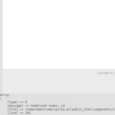
Copyright (c)
Array

(

    [type] => 8

    [message] => Undefined index: id

    [file] => /home/admin/web/spilka.pt/public_html/components/c
    [line] => 242
