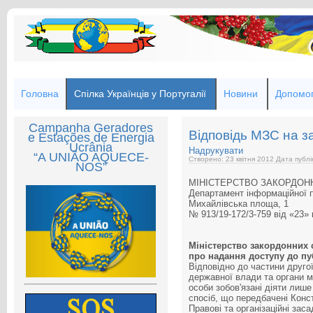
Головна
Спілка Українців у Португалії
Новини
Допомог
Campanha Geradores
Відповідь МЗС на з
e Estações de Energia
Ucrânia
Надрукувати
“A UNIÃO AQUECE-
Створено: 23 квітня 2012
Дата публік
NOS”
МІНІСТЕРСТВО ЗАКОРДОН
Департамент інформаційної п
Михайлівська площа, 1
№ 913/19-172/3-759 від 
Міністерство закордонних 
про надання доступу до пу
Відповідно до частини другої
державної влади та органи м
особи зобов'язані діяти лише
спосіб, що передбачені Конс
Правові та організаційні за