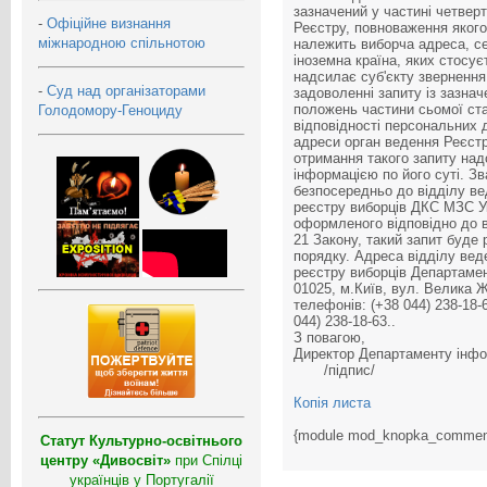
зазначений у частині четверт
-
Офіційне визнання
Реєстру, повноваження якого
міжнародною спільнотою
належить виборча адреса, сел
іноземна країна, яких стосує
надсилає суб'єкту звернення
-
Суд над організаторами
задоволенні запиту із зазнач
положень частини сьомої стат
Голодомору-Геноциду
відповідності персональних 
адреси орган ведення Реєстр
отримання такого запиту над
інформацією по його суті. З
безпосередньо до відділу ве
реєстру виборців ДКС МЗС У
оформленого відповідно до в
21 Закону, такий запит буде
порядку. Адреса відділу вед
реєстру виборців Департаме
01025, м.Київ, вул. Велика 
телефонів: (+38 044) 238-18-
044) 238-18-63..
З повагою,
Директор Департаме
/підпис/
Копія листа
{module mod_knopka_commen
Статут Культурно-освітнього
центру «Дивосвіт»
при Спілці
українців у Португалії