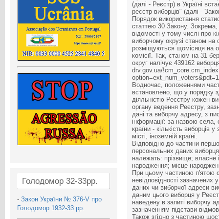
(далі - Реєстр) в Україні вс
реєстр виборців" (далі - Зако
Порядок використання статис
статтею 30 Закону. Зокрема, 
відомості у тому числі про к
виборчому окрузі станом на 
розміщуються щомісяця на о
комісії. Так, станом на 31 б
округ налічує 439162 виборц
drv.gov.ua/!cm_core.cm_index
option=ext_num_voters&pdt=
Водночас, положеннями части
встановлено, що у порядку з
діяльністю Реєстру кожен ви
органу ведення Реєстру, заз
дані та виборчу адресу, з п
інформації: за назвою села, 
країни - кількість виборців у
місті, іноземній країні.
Відповідно до частини першої
персональних даних виборця,
належать: прізвище; власне ім
народження; місце народжен
При цьому частиною п'ятою ст
Голодомор 32-33рр.
невідповідності зазначених у
даних чи виборчої адреси ви
даним цього виборця у Реєст
-
Закон України № 376-V про
наведену в запиті виборчу ад
Голодомор 1932-33 рр.
зазначенням підстави відмов
Також згідно з частиною шост