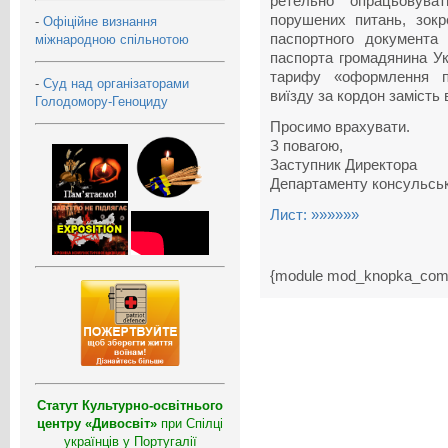
ретельно опрацьовува
порушених питань, зокр
-
Офіційне визнання
паспортного документа
міжнародною спільнотою
паспорта громадянина Ук
тарифу «оформлення п
-
Суд над організаторами
виїзду за кордон замість 
Голодомору-Геноциду
Просимо врахувати.
З повагою,
Заступник Директора
Департаменту консульськ
Лист: »»»»»»
{module mod_knopka_com
Статут Культурно-освітнього
центру «Дивосвіт»
при Спілці
українців у Португалії