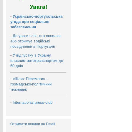
Увага!
-
Українсько-португальська
угода про соціальне
забезпечення
-
До уваги всіх, хто оновлює
або отримує водійські
посвідчення в Португалії
-
У відпустку в Україну
власним автотранспортом до
60 днів
-
«Шлях Перемоги» -
громадсько-політичний
тижневик
-
International press-club
Отримати новини на Email