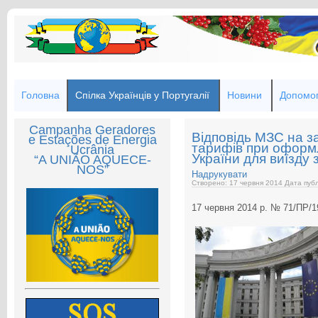
Головна
Спілка Українців у Португалії
Новини
Допомог
Campanha Geradores
Відповідь МЗС на з
e Estações de Energia
тарифів при оформ
Ucrânia
України для виїзду 
“A UNIÃO AQUECE-
NOS”
Надрукувати
Створено: 17 червня 2014
Дата публ
17 червня 2014 р. № 71/ПР/1