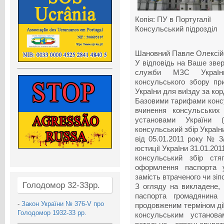
Копія: ПУ в Португалії
Консульський підрозділ
Шановний Павле Олексій
У відповідь на Ваше зве
служби МЗС Україн
консульського збору пр
України для виїзду за ко
Базовими тарифами консу
вчинення консульських
установами України
консульський збір Украї
від 05.01.2011 року № 3
юстиції України 31.01.20
консульський збір стя
оформлення паспорта 
замість втраченого чи зіп
Голодомор 32-33рр.
З огляду на викладене, 
паспорта громадянина
-
Закон України № 376-V про
продовженим терміном ді
Голодомор 1932-33 рр.
консульським установ