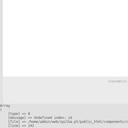
Copyright (c)
Array

(

    [type] => 8

    [message] => Undefined index: id

    [file] => /home/admin/web/spilka.pt/public_html/components/c
    [line] => 242
