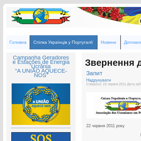
Головна
Спілка Українців у Португалії
Новини
Допомог
Campanha Geradores
Звернення д
e Estações de Energia
Ucrânia
“A UNIÃO AQUECE-
Запит
NOS”
Надрукувати
Створено: 24 червня 2011
Дата публ
22 червня 2011 року