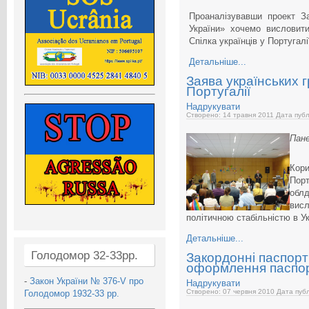
Проаналізувавши проект З
України» хочемо висловити 
Спілка українців у Португалі
Детальніше...
Заява українських 
Португалії
Надрукувати
Створено: 14 травня 2011
Дата публі
Пане
Кори
Порт
облд
висл
політичною стабільністю в Ук
Детальніше...
Голодомор 32-33рр.
Закордонні паспор
оформлення паспор
-
Закон України № 376-V про
Надрукувати
Створено: 07 червня 2010
Дата публ
Голодомор 1932-33 рр.