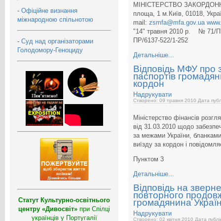
МІНІСТЕРСТВО ЗАКОРДОНН
-
Офіційне визнання
площа, 1 м.Київ, 01018, Украї
міжнародною спільнотою
mail:
zsmfa@mfa.gov.ua
www.
"14" травня 2010 р. № 71/П
ПР/6137-522/1-252
-
Суд над організаторами
Голодомору-Геноциду
Детальніше...
Відповідь МФУ про
паспортів громадян
кордон
Надрукувати
Створено: 09 травня 2010
Дата публ
Міністерство фінансів розгля
від 31.03.2010 щодо забезпе
за межами України, бланками
виїзду за кордон і повідомля
Пунктом 3
Детальніше...
Відповідь на зверн
повторного продовж
Статут Культурно-освітнього
громадянина Україн
центру «Дивосвіт»
при Спілці
Надрукувати
українців у Португалії
Створено: 02 квітня 2010
Дата публік