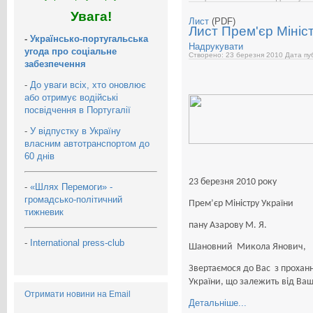
Увага!
Лист
(PDF)
Лист Прем'єр Мініс
-
Українсько-португальська
Надрукувати
угода про соціальне
Створено: 23 березня 2010
Дата пуб
забезпечення
-
До уваги всіх, хто оновлює
або отримує водійські
посвідчення в Португалії
-
У відпустку в Україну
власним автотранспортом до
60 днів
23 березня 2010 року
-
«Шлях Перемоги» -
громадсько-політичний
Прем’єр Міністру України
тижневик
пану Азарову М. Я.
-
International press-club
Шановний Микола Янович,
Звертаємося до Вас з прохан
України, що залежить від Ва
Отримати новини на Email
Детальніше...