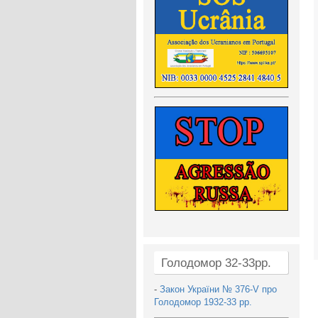
Голодомор 32-33рр.
-
Закон України № 376-V про
Голодомор 1932-33 рр.