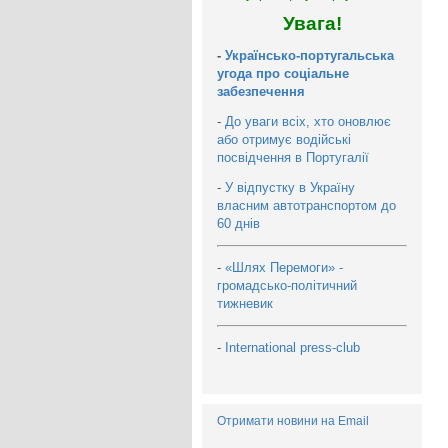
Увага!
-
Українсько-португальська
угода про соціальне
забезпечення
-
До уваги всіх, хто оновлює
або отримує водійські
посвідчення в Португалії
-
У відпустку в Україну
власним автотранспортом до
60 днів
-
«Шлях Перемоги» -
громадсько-політичний
тижневик
-
International press-club
Отримати новини на Email