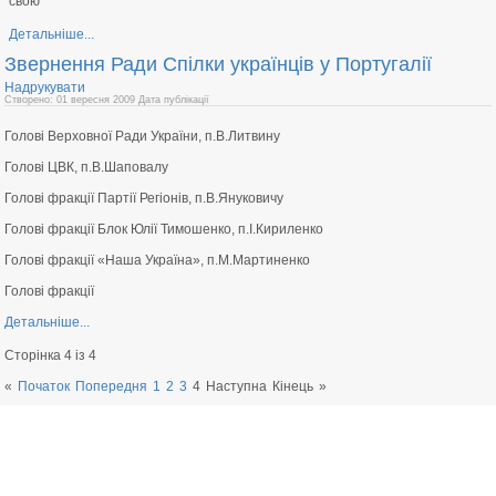
свою
Детальніше...
Звернення Ради Спілки українців у Португалії
Надрукувати
Створено: 01 вересня 2009
Дата публікації
Голові Верховної Ради України, п.В.Литвину
Голові ЦВК, п.В.Шаповалу
Голові фракції Партії Регіонів, п.В.Януковичу
Голові фракції Блок Юлії Тимошенко, п.І.Кириленко
Голові фракції «Наша Україна», п.М.Мартиненко
Голові фракції
Детальніше...
Сторінка 4 із 4
«
Початок
Попередня
1
2
3
4
Наступна
Кінець
»