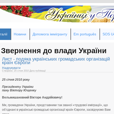
галії
Новини
Допомога іммігранту
Em português
SOS Uc
Звернення до влади України
Лист - подяка українських громадських організацій
країн Європи
Надрукувати
Створено: 25 січня 2010
Дата публікації
25 січня 2010 року
Президенту України
пану Віктору Ющенку
Вельмишановний Вікторе Андрійовичу!
Ми, громадяни України, представники так званої «трудової еміграції», що
об’єднані в українські громадські організації країн Європи, засвідчуємо Вам