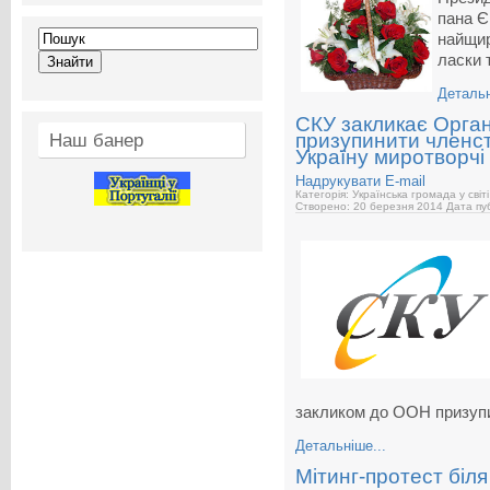
пана Є
найщир
ласки 
Детальн
СКУ закликає Орган
призупинити членст
Наш банер
Україну миротворчі
Надрукувати
E-mail
Категорія: Українська громада у світі
Створено: 20 березня 2014
Дата пуб
закликом до ООН призуп
Детальніше...
Мітинг-протест біля