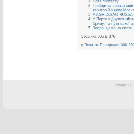
Нота протесту
Прийди та вирази свій
територій з боку Моск
A AGRESSÃO RUSSA 
У Порто відбувся міти
Криму, та путінської аг
Запрошуємо на свято «
Сторінка 305 із 376
«
Початок
Попередня
300
30
Copyright (c)