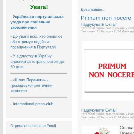
Увага!
Детальніше...
-
Українсько-португальська
Primum non nocere
угода про соціальне
Надрукувати
E-mail
забезпечення
Категорія: Українська громада у світі
Створено: 21 березня 2014
Дата пуб
-
До уваги всіх, хто оновлює
або отримує водійські
посвідчення в Португалії
-
У відпустку в Україну
власним автотранспортом до
60 днів
-
«Шлях Перемоги» -
громадсько-політичний
тижневик
-
International press-club
Надрукувати
E-mail
Категорія: Українська громада у Пор
Створено: 20 березня 2014
Дата пуб
Отримати новини на Email
Спілка
Презид