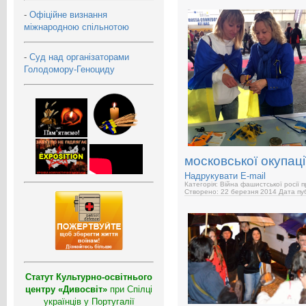
-
Офіційне визнання
міжнародною спільнотою
-
Суд над організаторами
Голодомору-Геноциду
московської окупаці
Надрукувати
E-mail
Категорія: Війна фашистської росії 
Створено: 22 березня 2014
Дата пуб
Статут Культурно-освітнього
центру «Дивосвіт»
при Спілці
українців у Португалії