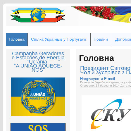
Головна
Спілка Українців у Португалії
Новини
Допомог
Campanha Geradores
Головна
e Estações de Energia
Ucrânia
“A UNIÃO AQUECE-
Президент Світовог
NOS”
Чолій зустрівся з 
Надрукувати
E-mail
Категорія: Українська громада у світ
Створено: 24 березня 2014
Дата пу