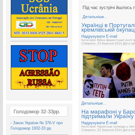
Під час зустрічі йшлось 
Детальніше...
Українці в Португал
кремлівській окупац
Надрукувати
E-mail
Категорія: Війна фашистської росії 
Створено: 23 березня 2014
Дата пуб
Детальніше...
На марафоні у Барс
Голодомор 32-33рр.
підтримали Україну
-
Закон України № 376-V про
Надрукувати
E-mail
Категорія: Українська громада у світі
Голодомор 1932-33 рр.
Створено: 22 березня 2014
Дата пуб