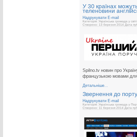
У 30 країнах можуть
теленовини англій
Надрукувати
E-mail
Категорія: Українська громада у світі
Створено: 13 березня 2014
Дата пуб
Spilno.tv новин про Украї
французькою мовами для
Детальніше...
Звернення до порту
Надрукувати
E-mail
Категорія: Українська громада у Пор
Створено: 11 березня 2014
Дата пуб