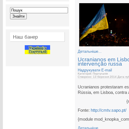
Наш банер
Детальніше...
Ucranianos em Lisbo
intervenção russa
Надрукувати
E-mail
Категорія: Португалія
Створено: 13 березня 2014
Дата пуб
Ucranianos protestaram es
Rússia, em Lisboa, contra 
{
Fonte:
http://cmtv.sapo.pt/
{module mod_knopka_com
Детальніше...