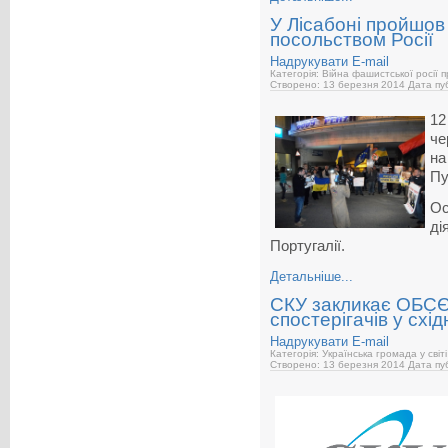
У Лісабоні пройшов 
посольством Росії
Надрукувати
E-mail
Категорія: Війна фашистської росії 
Створено: 13 березня 2014
Дата пуб
12
че
на
Пу
Ос
ді
Португалії.
Детальніше...
СКУ закликає ОБСЄ
спостерігачів у схі
Надрукувати
E-mail
Категорія: Українська громада у світі
Створено: 13 березня 2014
Дата пуб