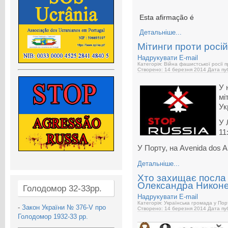
Esta afirmação é
Детальніше...
Мітинги проти російс
Надрукувати
E-mail
Категорія: Війна фашистської росії 
Створено: 14 березня 2014
Дата пуб
У 
мі
Ук
У 
11
У Порту, на Avenida dos Al
Детальніше...
Хто захищає посла У
Олександра Никон
Голодомор 32-33рр.
Надрукувати
E-mail
Категорія: Українська громада у Пор
-
Закон України № 376-V про
Створено: 14 березня 2014
Дата пуб
Голодомор 1932-33 рр.