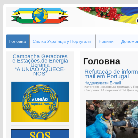
Головна
Спілка Українців у Португалії
Новини
Допомог
Campanha Geradores
Головна
e Estações de Energia
Ucrânia
“A UNIÃO AQUECE-
Refutação de inform
NOS”
mail em Portugal
Надрукувати
E-mail
Категорія: Українська громада у Пор
Створено: 14 березня 2014
Дата пу