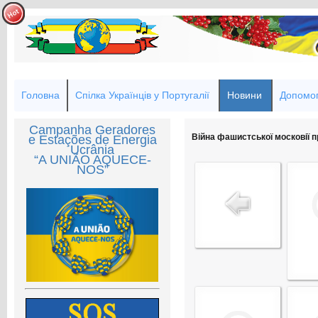
Головна
Спілка Українців у Португалії
Новини
Допомог
Campanha Geradores
Війна фашистської московії пр
e Estações de Energia
Ucrânia
“A UNIÃO AQUECE-
NOS”