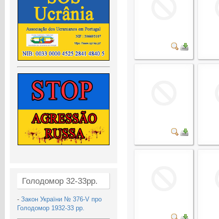
Голодомор 32-33рр.
-
Закон України № 376-V про
Голодомор 1932-33 рр.