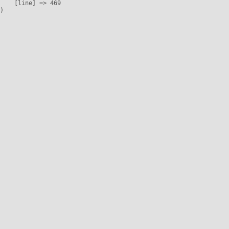
    [line] => 469
