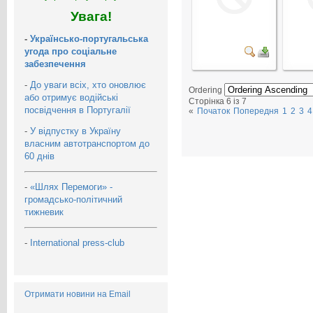
Увага!
-
Українсько-португальська
угода про соціальне
забезпечення
-
До уваги всіх, хто оновлює
Ordering
або отримує водійські
Сторінка 6 із 7
посвідчення в Португалії
«
Початок
Попередня
1
2
3
4
-
У відпустку в Україну
власним автотранспортом до
60 днів
-
«Шлях Перемоги» -
громадсько-політичний
тижневик
-
International press-club
Отримати новини на Email