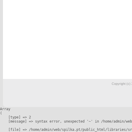
Copyright (c)
Array

(

    [type] => 2

    [message] => syntax error, unexpected '~' in /home/admin/web
    [file] => /home/admin/web/spilka.pt/public_html/libraries/sr