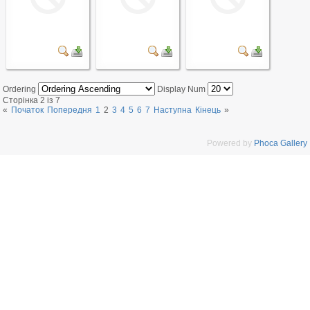
Ordering
Display Num
Сторінка 2 із 7
«
Початок
Попередня
1
2
3
4
5
6
7
Наступна
Кінець
»
Powered by
Phoca Gallery