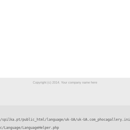
Copyright (c) 2014. Your company name here
/spilka.pt/public_html/language/uk-UA/uk-UA.com_phocagallery.ini
c/Language/LanguageHelper.php
