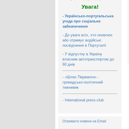
Увага!
-
Українсько-португальська
угода про соціальне
забезпечення
-
До уваги всіх, хто оновлює
або отримує водійські
посвідчення в Португалії
-
У відпустку в Україну
власним автотранспортом до
60 днів
-
«Шлях Перемоги» -
громадсько-політичний
тижневик
-
International press-club
Отримати новини на Email