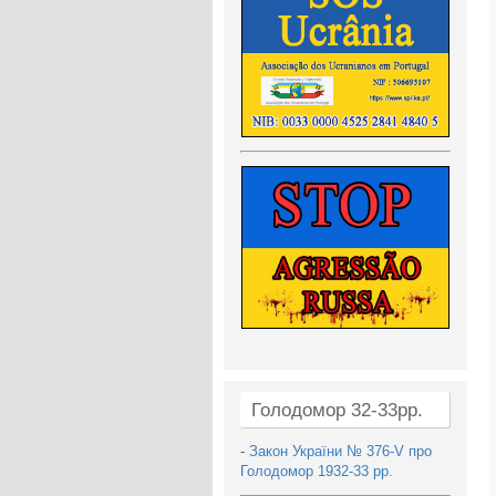
Голодомор 32-33рр.
-
Закон України № 376-V про
Голодомор 1932-33 рр.