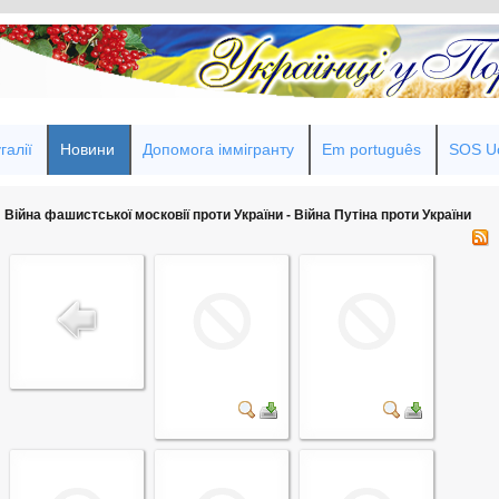
галії
Новини
Допомога іммігранту
Em português
SOS Uc
Війна фашистської московії проти України - Війна Путіна проти України