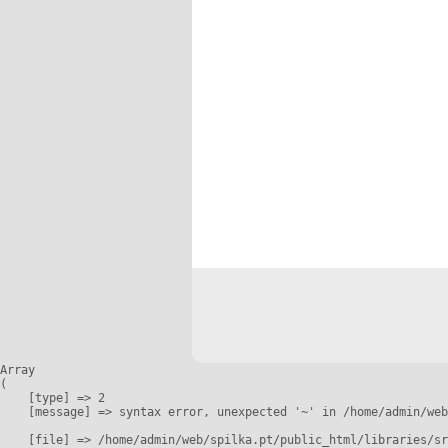
Array

(

    [type] => 2

    [message] => syntax error, unexpected '~' in /home/admin/web
    [file] => /home/admin/web/spilka.pt/public_html/libraries/sr