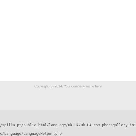
Copyright (c) 2014. Your company name here
/spilka.pt/public_html/language/uk-UA/uk-UA.com_phocagallery.ini
c/Language/LanguageHelper.php
