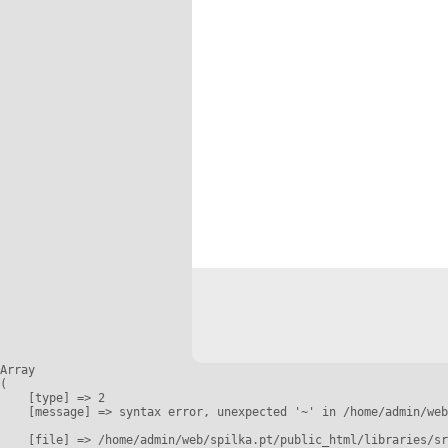
Array

(

    [type] => 2

    [message] => syntax error, unexpected '~' in /home/admin/web
    [file] => /home/admin/web/spilka.pt/public_html/libraries/sr