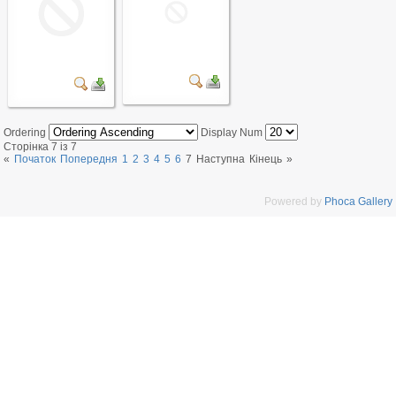
Ordering
Display Num
Сторінка 7 із 7
«
Початок
Попередня
1
2
3
4
5
6
7
Наступна
Кінець
»
Powered by
Phoca Gallery