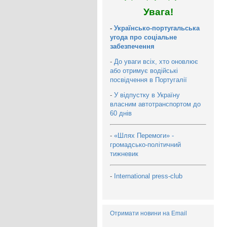
Увага!
-
Українсько-португальська
угода про соціальне
забезпечення
-
До уваги всіх, хто оновлює
або отримує водійські
посвідчення в Португалії
-
У відпустку в Україну
власним автотранспортом до
60 днів
-
«Шлях Перемоги» -
громадсько-політичний
тижневик
-
International press-club
Отримати новини на Email