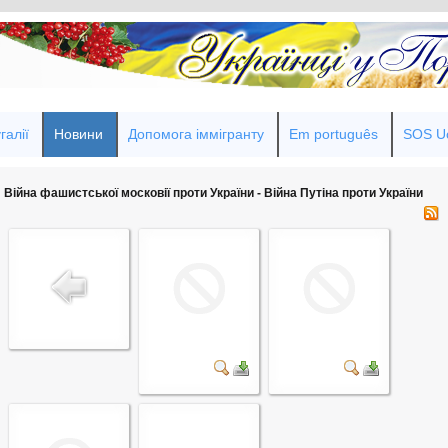
галії
Новини
Допомога іммігранту
Em português
SOS Uc
Війна фашистської московії проти України - Війна Путіна проти України