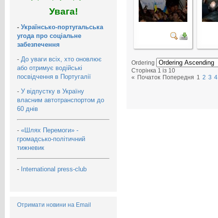
Увага!
-
Українсько-португальська
угода про соціальне
забезпечення
-
До уваги всіх, хто оновлює
Ordering
або отримує водійські
Сторінка 1 із 10
посвідчення в Португалії
«
Початок
Попередня
1
2
3
4
-
У відпустку в Україну
власним автотранспортом до
60 днів
-
«Шлях Перемоги» -
громадсько-політичний
тижневик
-
International press-club
Отримати новини на Email