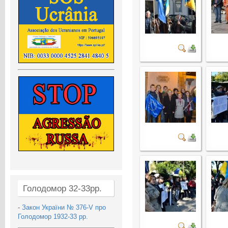
Голодомор 32-33рр.
-
Закон України № 376-V про
Голодомор 1932-33 рр.