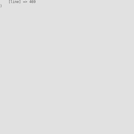
    [line] => 469
