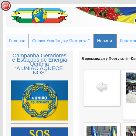
Головна
Спілка Українців у Португалії
Новини
Допомог
Campanha Geradores
Євромайдан у Португалії - Єв
e Estações de Energia
Ucrânia
“A UNIÃO AQUECE-
NOS”