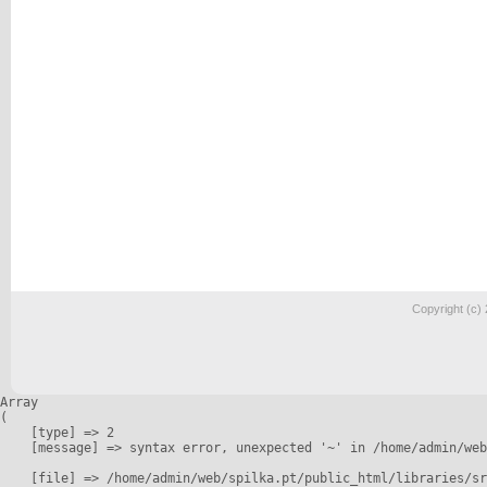
Copyright (c)
Array

(

    [type] => 2

    [message] => syntax error, unexpected '~' in /home/admin/web
    [file] => /home/admin/web/spilka.pt/public_html/libraries/sr