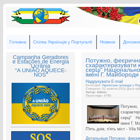
Головна
Спілка Українців у Португалії
Новини
Допомог
Campanha Geradores
Потужно, феєрично.
e Estações de Energia
схарактеризувати к
Ucrânia
серці" Національно
“A UNIÃO AQUECE-
імені Г. Майбороди 
NOS”
Надрукувати
E-mail
Категорія:
Українська громада у Пор
Створено: 02 жовтня 2024
Дата пуб
Автор: Admin
Перегляди: 4780
Потужно
схаракте
серці" Н
імені Г. М
П'ять днів, п'ять міст - Vila 
Детальніше:Потужно, феєрич