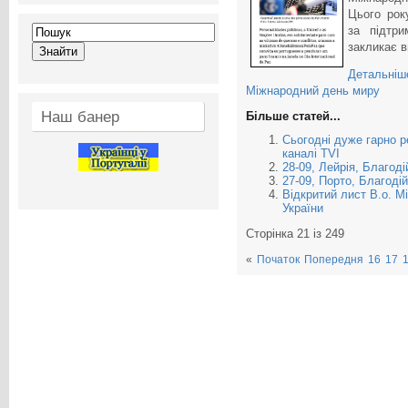
Цього рок
за підтри
закликає в
Детальніше
Міжнародний день миру
Наш банер
Більше статей...
Сьогодні дуже гарно р
каналі TVI
28-09, Лейрія, Благоді
27-09, Порто, Благодій
Відкритий лист В.о. Мі
України
Сторінка 21 із 249
«
Початок
Попередня
16
17