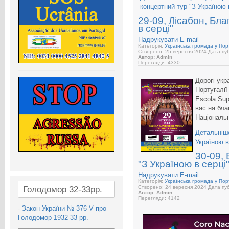
концертний тур "З Україною в
29-09, Лісабон, Бла
в серці"
Надрукувати
E-mail
Категорія:
Українська громада у Порт
Створено: 25 вересня 2024
Дата пуб
Автор: Admin
Перегляди: 4330
Дорогі укра
Португалії
Escola Sup
вас на бла
Національн
Детальніше
Україною в
30-09,
"З Україною в серці
Надрукувати
E-mail
Категорія:
Українська громада у Порт
Створено: 24 вересня 2024
Дата пуб
Голодомор 32-33рр.
Автор: Admin
Перегляди: 4142
-
Закон України № 376-V про
Голодомор 1932-33 рр.