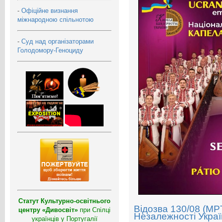
-
Офіційне визнання
міжнародною спільнотою
-
Суд над організаторами
Голодомору-Геноциду
Статут Культурно-освітнього
Відозва 130/08 (MP
центру «Дивосвіт»
при Спілці
Незалежності Украї
українців у Португалії