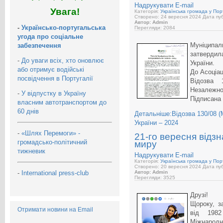
Надрукувати
E-mail
Увага!
Категорія:
Українська громада у Порт
Створено: 24 вересня 2024
Дата пуб
Автор: Admin
-
Українсько-португальська
Перегляди: 2084
угода про соціальне
Муніципал
забезпечення
затверди
-
До уваги всіх, хто оновлює
України.
або отримує водійські
До Асоціаці
посвідчення в Португалії
Відозва 
Незалежнос
-
У відпустку в Україну
Підписана
власним автотранспортом до
60 днів
Детальніше:Відозва 130/08 (
України – 2024
-
«Шлях Перемоги» -
21-го вересня відз
громадсько-політичний
миру
тижневик
Надрукувати
E-mail
Категорія:
Українська громада у Порт
Створено: 20 вересня 2024
Дата пуб
-
International press-club
Автор: Admin
Перегляди: 3525
Друзі!
Щороку, з
Отримати новини на Email
від 1982
Міжнародн