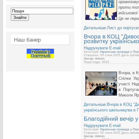
організову
проти тот
військової
Це не перш
Детальніше:Лист до португал
Вчора в КОЦ "Дивос
Наш банер
розвитку українсько
Надрукувати
E-mail
Категорія:
Українська громада у Порт
Створено: 05 січня 2025
Дата публік
Автор: Admin
Перегляди: 3033
Вчора, в К
Спілки Ук
участі На
в Португа
Миколи Яре
Детальніше:Вчора в КОЦ "Ди
українського шкільництва в П
Благодійний вечір у
Надрукувати
E-mail
Категорія:
Українська громада у Порт
Створено: 05 січня 2025
Дата публік
Автор: Admin