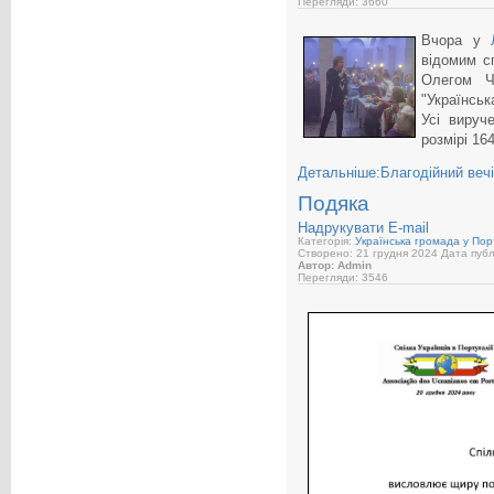
Перегляди: 3660
Вчора у
відомим с
Олегом Чи
"Українськ
Усі вируч
розмірі 16
Детальніше:Благодійний вечі
Подяка
Надрукувати
E-mail
Категорія:
Українська громада у Порт
Створено: 21 грудня 2024
Дата публі
Автор: Admin
Перегляди: 3546