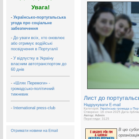
Увага!
-
Українсько-португальська
угода про соціальне
забезпечення
-
До уваги всіх, хто оновлює
або отримує водійські
посвідчення в Португалії
-
У відпустку в Україну
власним автотранспортом до
60 днів
-
«Шлях Перемоги» -
громадсько-політичний
тижневик
Лист до португальсь
Надрукувати
E-mail
-
International press-club
Категорія:
Українська громада у Порт
Створено: 16 січня 2025
Дата публік
Автор: Admin
Перегляди: 3125
В цю субо
Отримати новини на Email
організаці