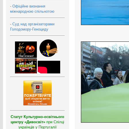
-
Офіційне визнання
міжнародною спільнотою
-
Суд над організаторами
Голодомору-Геноциду
Статут Культурно-освітнього
центру «Дивосвіт»
при Спілці
українців у Португалії