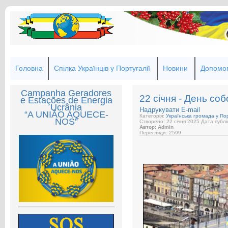
Головна
Спілка Українців у Португалії
Новини
Допомог
Campanha Geradores
22 січня - День соб
e Estações de Energia
Ucrânia
Надрукувати
E-mail
“A UNIÃO AQUECE-
Категорія:
Українська громада у Пор
NOS”
Створено: 22 січня 2025
Дата публі
Автор: Admin
Перегляди: 2599