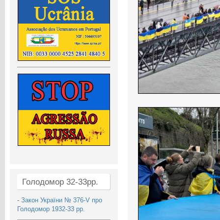
Голодомор 32-33рр.
-
Закон України № 376-V про
Голодомор 1932-33 рр.