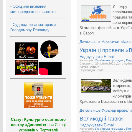
-
Офіційне визнання
У міру т
міжнародною спільнотою
сповільню
правила т
вони порі
-
Суд над організаторами
Зі зміною фаз війни в Україн
Голодомору-Геноциду
в Європі
Детальніше:Українські біженц
Українці провели «В
Надрукувати
E-mail
Категорія:
Українська громада у Порт
Створено: 29 квітня 2025
Дата публік
Автор: Admin
Перегляди: 2941
Великден
темрявою
майбутнє,
кілометрі
Христового Воскресіння є Вел
Детальніше:Українці провели 
Великодні гаївки
Статут Культурно-освітнього
центру «Дивосвіт»
при Спілці
Надрукувати
E-mail
Категорія:
Українська громада у Порт
українців у Португалії
Створено: 22 квітня 2025
Дата публік