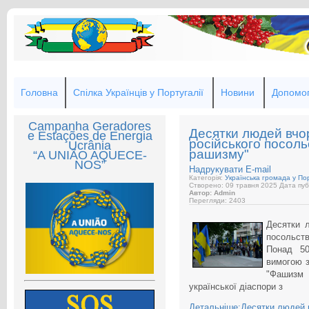
Головна
Спілка Українців у Португалії
Новини
Допомог
Campanha Geradores
Десятки людей вчо
e Estações de Energia
російського посол
Ucrânia
рашизму"
“A UNIÃO AQUECE-
NOS”
Надрукувати
E-mail
Категорія:
Українська громада у Пор
Створено: 09 травня 2025
Дата пуб
Автор: Admin
Перегляди: 2403
Десятки 
посольств
Понад 50
вимогою з
"Фашизм
української діаспори з
Детальніше:Десятки людей в