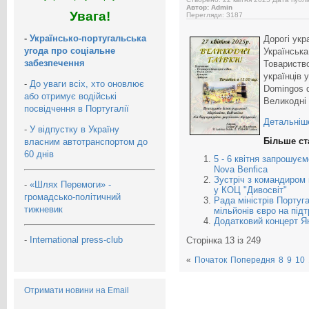
Автор: Admin
Увага!
Перегляди: 3187
-
Українсько-португальська
Дорогі укра
угода про соціальне
Українська
забезпечення
Товариство
українців у
-
До уваги всіх, хто оновлює
Domingos 
або отримує водійські
Великодні 
посвідчення в Португалії
Детальніше
-
У відпустку в Україну
Більше ста
власним автотранспортом до
60 днів
5 - 6 квітня запрошуєм
Nova Benfica
Зустріч з командиром
-
«Шлях Перемоги» -
у КОЦ "Дивосвіт"
громадсько-політичний
Рада міністрів Португа
тижневик
мільйонів євро на під
Додатковий концерт Ян
-
International press-club
Сторінка 13 із 249
«
Початок
Попередня
8
9
10
Отримати новини на Email