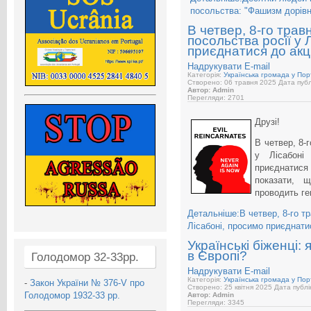
посольства: "Фашизм дорів
В четвер, 8-го трав
посольства росії у 
приєднатися до акці
Надрукувати
E-mail
Категорія:
Українська громада у Порт
Створено: 06 травня 2025
Дата публ
Автор: Admin
Перегляди: 2701
Друзі!
В четвер, 8-
у Лісабоні
приєднатися 
показати, 
проводить ге
Детальніше:В четвер, 8-го тр
Лісабоні, просимо приєднатис
Українські біженці:
в Європі?
Голодомор 32-33рр.
Надрукувати
E-mail
Категорія:
Українська громада у Порт
-
Закон України № 376-V про
Створено: 25 квітня 2025
Дата публік
Голодомор 1932-33 рр.
Автор: Admin
Перегляди: 3345