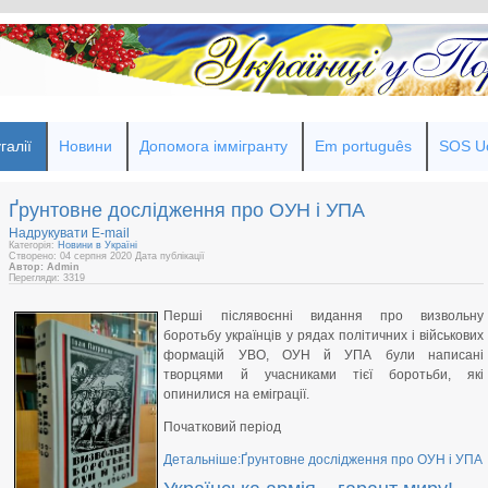
галії
Новини
Допомога іммігранту
Em português
SOS Uc
Ґрунтовне дослідження про ОУН і УПА
Надрукувати
E-mail
Категорія:
Новини в Україні
Створено: 04 серпня 2020
Дата публікації
Автор: Admin
Перегляди: 3319
Перші післявоєнні видання про визвольну
боротьбу українців у рядах політичних і військових
формацій УВО, ОУН й УПА були написані
творцями й учасниками тієї боротьби, які
опинилися на еміграції.
Початковий період
Детальніше:Ґрунтовне дослідження про ОУН і УПА