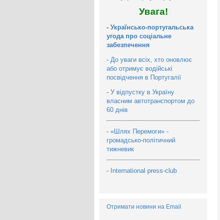
Увага!
-
Українсько-португальська
угода про соціальне
забезпечення
-
До уваги всіх, хто оновлює
або отримує водійські
посвідчення в Португалії
-
У відпустку в Україну
власним автотранспортом до
60 днів
-
«Шлях Перемоги» -
громадсько-політичний
тижневик
-
International press-club
Отримати новини на Email