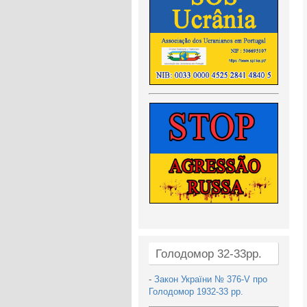
Голодомор 32-33рр.
-
Закон України № 376-V про
Голодомор 1932-33 рр.