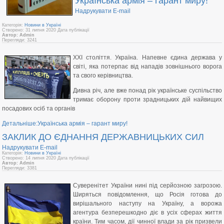
Українська армія – гарант миру!
Надрукувати
E-mail
Категорія:
Новини в Україні
Створено: 31 липня 2020
Дата публікації
Автор: Admin
Перегляди: 3241
ХХІ століття. Україна. Напевне єдина держава у
світі, яка потерпає від нападів зовнішнього ворога
та свого керівництва.
Дивна річ, але вже понад рік українське суспільство
тримає оборону проти зрадницьких дій найвищих
посадових осіб та органів
Детальніше:Українська армія – гарант миру!
ЗАКЛИК ДО ЄДНАННЯ ДЕРЖАВНИЦЬКИХ СИЛ
Надрукувати
E-mail
Категорія:
Новини в Україні
Створено: 14 липня 2020
Дата публікації
Автор: Admin
Перегляди: 3381
Суверенітет України нині під серйозною загрозою.
Ширяться повідомлення, що Росія готова до
вирішального наступу на Україну, а ворожа
агентура безперешкодно діє в усіх сферах життя
країни. Тим часом, дії чинної влади за рік призвели