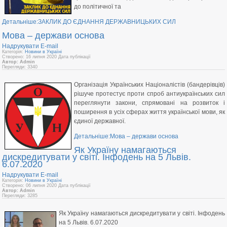
до політичної та
Детальніше:ЗАКЛИК ДО ЄДНАННЯ ДЕРЖАВНИЦЬКИХ СИЛ
Мова – держави основа
Надрукувати
E-mail
Категорія:
Новини в Україні
Створено: 16 липня 2020
Дата публікації
Автор: Admin
Перегляди: 3340
Організація Українських Націоналістів (бандерівців)
рішуче протестує проти спроб антиукраїнських сил
переглянути закони, спрямовані на розвиток і
поширення в усіх сферах життя української мови, як
єдиної державної.
Детальніше:Мова – держави основа
Як Україну намагаються
дискредитувати у світі. Інфодень на 5 Львів.
6.07.2020
Надрукувати
E-mail
Категорія:
Новини в Україні
Створено: 06 липня 2020
Дата публікації
Автор: Admin
Перегляди: 3285
Як Україну намагаються дискредитувати у світі. Інфодень
на 5 Львів. 6.07.2020