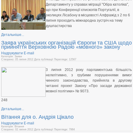
Департаменту у справах міграції "Обра католіка",
що при Конференції єпископів Португалії, в
околицях Лісабону в місцевості Алфражід з 2 по 6
липня проходить міжнародна зустріч на тему
душпастирства
Детальніше...
Заява українських організацій Європи та США щодо
прийняття Верховною Радою «мовного» закону
Надрукувати
E-mail
Категорія: Заяви
Створено: 05 липня 2012
Дата публікації
Перегляди: 12567
3 липня 2012 року парламентська більшість
нелегітимно, з грубими порушеннями вимог
чинного законодавства, прийняла в другому
читанні проект Закону «Про засади державної
мовної політики» № 9073.
248
Детальніше...
Вітання для о. Андрія Цікало
Надрукувати
E-mail
Категорія: Вітання
Створено: 02 липня 2012
Дата публікації
Перегляди: 7984