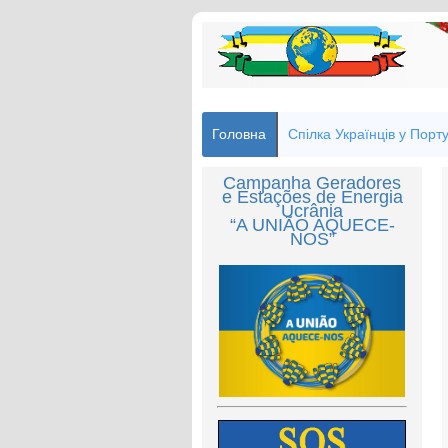
Головна
Спілка Українців у Порту
Campanha Geradores
e Estações de Energia
Ucrânia
“A UNIÃO AQUECE-
NOS”