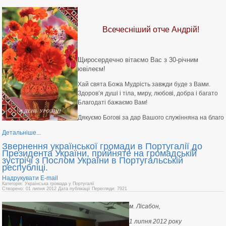
Всечесніший отче Андрій!
Щиросердечно вітаємо Вас з 30-річним
ювілеєм!
Хай свята Божа Мудрість завжди буде з Вами.
Здоров’я душі і тіла, миру, любові, добра і багато
Благодаті бажаємо Вам!
Дякуємо Богові за дар Вашого служінняна на благо
Детальніше...
Звернення української громади в Португалії до
Президента України, прийняте на громадській
зустрічі з Послом України в Португальській
республіці.
Надрукувати
E-mail
Категорія: Українська громада у Португалії
Створено: 01 липня 2012
Дата публікації
Перегляди: 7921
м. Лісабон,
1 липня 2012 року