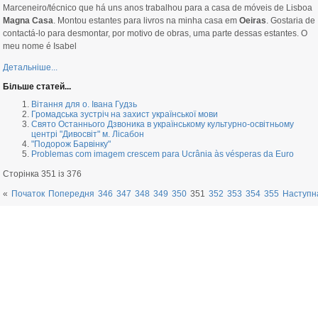
Marceneiro/técnico que há uns anos trabalhou para a casa de móveis de Lisboa
Magna Casa
. Montou estantes para livros na minha casa em
Oeiras
. Gostaria de
contactá-lo para desmontar, por motivo de obras, uma parte dessas estantes. O
meu nome é Isabel
Детальніше...
Більше статей...
Вітання для о. Івана Гудзь
Громадська зустріч на захист української мови
Свято Останнього Дзвоника в українському культурно-освітньому
центрі "Дивосвіт" м. Лісабон
"Подорож Барвінку"
Problemas com imagem crescem para Ucrânia às vésperas da Euro
Сторінка 351 із 376
«
Початок
Попередня
346
347
348
349
350
351
352
353
354
355
Наступн