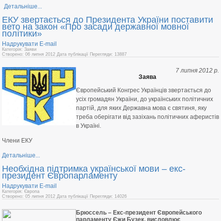
Детальніше...
ЕКУ звертається до Президента України поставити
вето на закон «Про засади державної мовної
політики»
Надрукувати
E-mail
Категорія: Заяви
Створено: 06 липня 2012
Дата публікації
Перегляди: 13887
7 липня 2012 р.
Заява
Європейський Конгрес Українців звертається до
усіх громадян України, до українських політичних
партій, для яких Державна мова є святиня, яку
треба оберігати від зазіхань політичних аферистів
в Україні.
Члени ЕКУ
Детальніше...
Необхідна підтримка української мови – екс-
президент Європарламенту
Надрукувати
E-mail
Категорія: Європа
Створено: 05 липня 2012
Дата публікації
Перегляди: 14026
Б
рюссель – Екс-президент Європейського
парламенту Єжи Бузек, висловлює