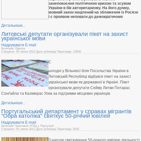
занепокоєння політичною кризою та зсувом
України в бік авторитаризму. На його думку,
мовний закон націлений на зближення із Росією
і є проявом неповаги до демократичних
Детальніше...
Литовські депутати організували пікет на захист
української мови
Надрукувати
E-mail
Категорія: Європа
Створено: 05 липня 2012
Дата публікації
Перегляди: 13926
С
ьогодні у Вільнюсі біля Посольства України в
Литовській Республіці відбувся пікет на захист
української мови як державної в Україні. Пікет
організували депутати Сейму Литви Ґінтарас
Сонґайла та Казімерас Уока за підтримки місцевих українців.
Детальніше...
Португальський департамент у справах мігрантів
"Обра католіка" святкує 50-річний ювілей
Надрукувати
E-mail
Категорія: Капеланія УГКЦ у Португалії
Створено: 05 липня 2012
Дата публікації
Перегляди: 8242
З нагоди святкування 50-річного ювілею діяльності