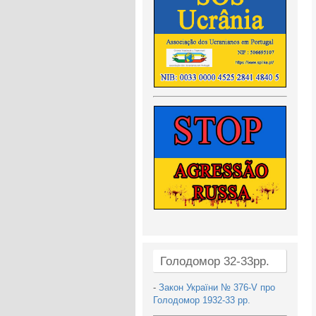
Голодомор 32-33рр.
-
Закон України № 376-V про
Голодомор 1932-33 рр.