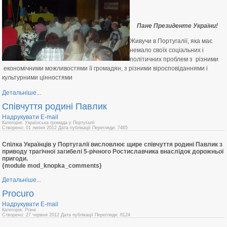
Пане Президенте України!
Живучи в Португалії, яка має
немало своїх соціальних і
політичних проблем з різними
економічними можливостями її громадян, з різними віросповіданнями і
культурними цінностями
Детальніше...
Співчуття родині Павлик
Надрукувати
E-mail
Категорія: Українська громада у Португалії
Створено: 01 липня 2012
Дата публікації
Перегляди: 7465
Спілка Українців у Португалії висловлює щире співчуття родині Павлик з
приводу трагічної загибелі 5-річного Ростиславчика внаслідок дорожньої
пригоди.
{module mod_knopka_comments}
Детальніше...
Procuro
Надрукувати
E-mail
Категорія: Різне
Створено: 27 червня 2012
Дата публікації
Перегляди: 8124