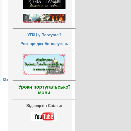
УГКЦ у Португалії
Розпорядок Богослужінь
а
Кінець
»
Уроки португальської
мови
Відеоархів Спілки: