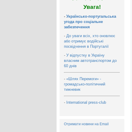
Увага!
-
Українсько-португальська
угода про соціальне
забезпечення
-
До уваги всіх, хто оновлює
або отримує водійські
посвідчення в Португалії
-
У відпустку в Україну
власним автотранспортом до
60 днів
-
«Шлях Перемоги» -
громадсько-політичний
тижневик
-
International press-club
Отримати новини на Email