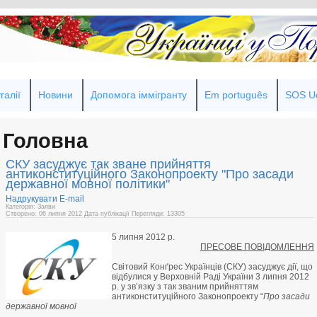
галії
Новини
Допомога іммігранту
Em português
SOS Uc
Головна
СКУ засуджує так зване прийняття
антиконституційного Законопроекту "Про засади
державної мовної політики"
Надрукувати
E-mail
Категорія: Заяви
Створено: 06 липня 2012
Дата публікації
Перегляди: 13305
5 липня 2012 р.
ПРЕСОВЕ ПОВІДОМЛЕННЯ
Світовий Конґрес Українців (СКУ) засуджує дії, що
відбулися у Верховній Раді України 3 липня 2012
р. у зв’язку з так званим прийняттям
антиконституційного Законопроекту “
Про засади
державної мовної