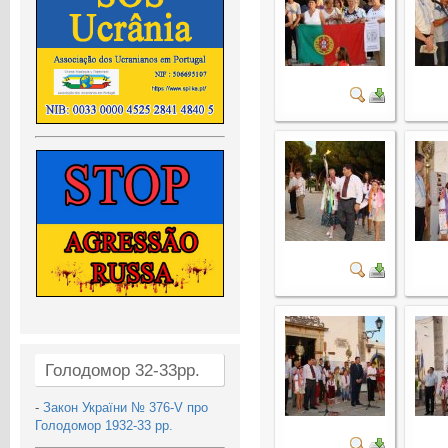
Голодомор 32-33рр.
-
Закон України № 376-V про
Голодомор 1932-33 рр.