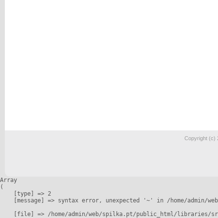
Copyright (c)
Array

(

    [type] => 2

    [message] => syntax error, unexpected '~' in /home/admin/web
    [file] => /home/admin/web/spilka.pt/public_html/libraries/sr