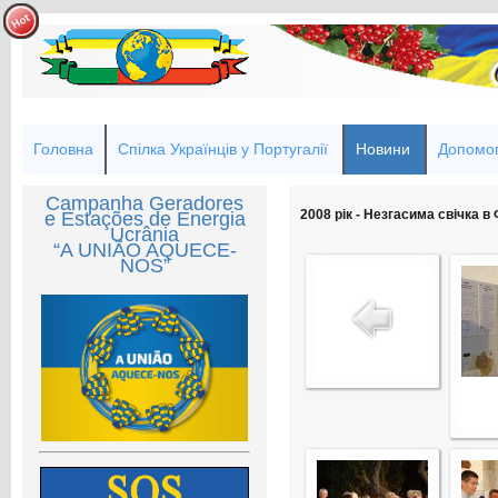
Головна
Спілка Українців у Португалії
Новини
Допомог
Campanha Geradores
2008 рік - Незгасима свічка в
e Estações de Energia
Ucrânia
“A UNIÃO AQUECE-
NOS”