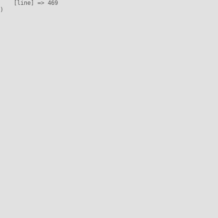
    [line] => 469
