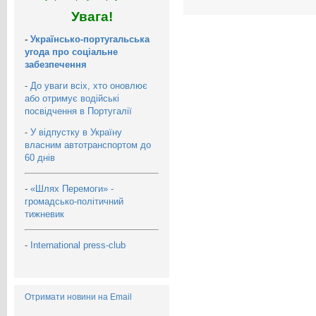
Увага!
-
Українсько-португальська
угода про соціальне
забезпечення
-
До уваги всіх, хто оновлює
або отримує водійські
посвідчення в Португалії
-
У відпустку в Україну
власним автотранспортом до
60 днів
-
«Шлях Перемоги» -
громадсько-політичний
тижневик
-
International press-club
Отримати новини на Email