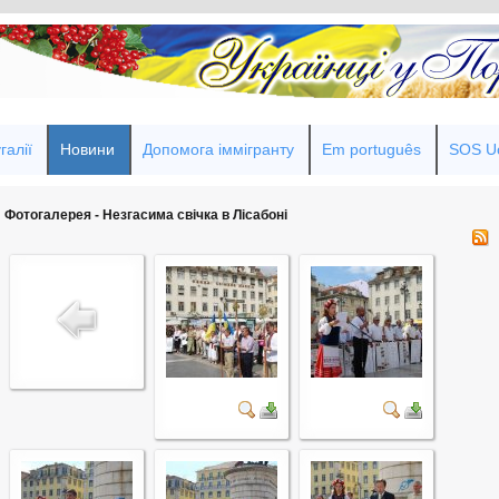
галії
Новини
Допомога іммігранту
Em português
SOS Uc
Фотогалерея - Незгасима свічка в Лісабоні