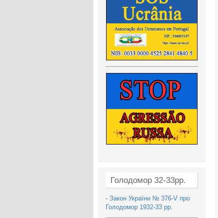
Голодомор 32-33рр.
-
Закон України № 376-V про
Голодомор 1932-33 рр.