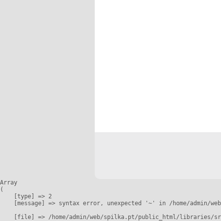
Array

(

    [type] => 2

    [message] => syntax error, unexpected '~' in /home/admin/web
    [file] => /home/admin/web/spilka.pt/public_html/libraries/sr