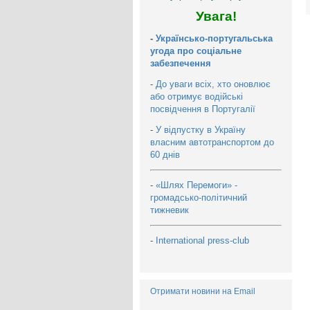
Увага!
-
Українсько-португальська
угода про соціальне
забезпечення
-
До уваги всіх, хто оновлює
або отримує водійські
посвідчення в Португалії
-
У відпустку в Україну
власним автотранспортом до
60 днів
-
«Шлях Перемоги» -
громадсько-політичний
тижневик
-
International press-club
Отримати новини на Email