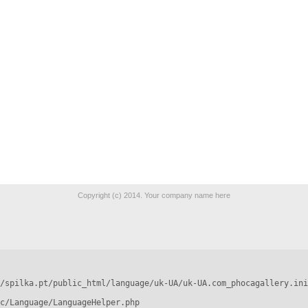
Copyright (c) 2014. Your company name here
/spilka.pt/public_html/language/uk-UA/uk-UA.com_phocagallery.ini
c/Language/LanguageHelper.php
