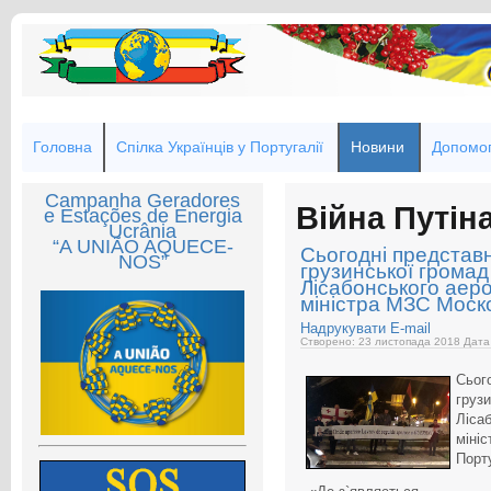
Головна
Спілка Українців у Португалії
Новини
Допомог
Campanha Geradores
Війна Путін
e Estações de Energia
Ucrânia
“A UNIÃO AQUECE-
Сьогодні представн
NOS”
грузинської громад
Лісабонського аеро
міністра МЗС Моск
Надрукувати
E-mail
Створено: 23 листопада 2018
Дата
Сьо
гру
Ліса
міні
Порту