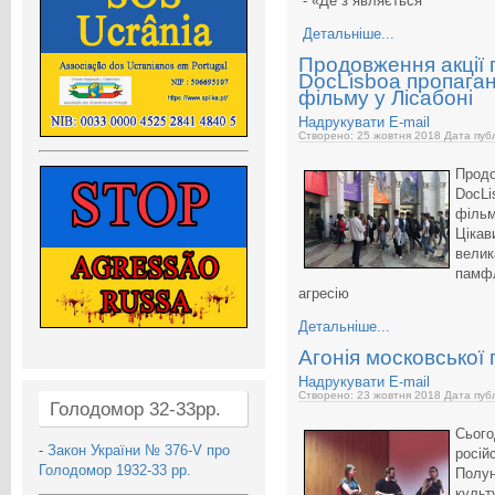
- «Де з`являється
Детальніше...
Продовження акції 
DocLisboa пропаган
фільму у Лісабоні
Надрукувати
E-mail
Створено: 25 жовтня 2018
Дата публ
Продо
DocL
фільм
Цікав
велик
памф
агресію
Детальніше...
Агонія московської
Надрукувати
E-mail
Створено: 23 жовтня 2018
Дата публ
Голодомор 32-33рр.
Сього
-
Закон України № 376-V про
росій
Голодомор 1932-33 рр.
Полун
культ