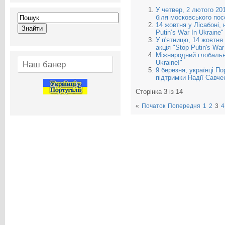
У четвер, 2 лютого 201
біля московського по
14 жовтня у Лісабоні, 
Putin’s War In Ukraine"
У п'ятницю, 14 жовтня 
акція "Stop Putin's War 
Міжнародний глобальний
Ukraine!"
Наш банер
9 березня, українці П
підтримки Надії Савче
Сторінка 3 із 14
«
Початок
Попередня
1
2
3
4