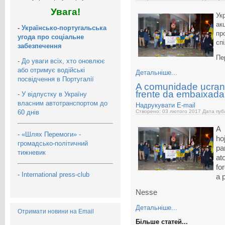
Увага!
Ук
ак
-
Українсько-португальська
пр
угода про соціальне
сп
забезпечення
Пе
-
До уваги всіх, хто оновлює
або отримує водійські
Детальніше...
посвідчення в Португалії
A comunidade ucran
frente da embaixad
-
У відпустку в Україну
власним автотранспортом до
Надрукувати
E-mail
60 днів
Створено: 03 лютого 2017
Дата публ
A 
-
«Шлях Перемоги» -
ho
громадсько-політичний
pa
тижневик
at
fo
-
International press-club
a 
Nesse
Детальніше...
Отримати новини на Email
Більше статей...