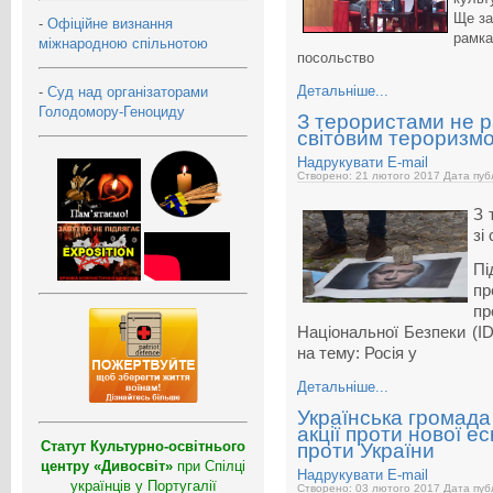
Ще за
-
Офіційне визнання
рамка
міжнародною спільнотою
посольство
Детальніше...
-
Суд над організаторами
Голодомору-Геноциду
З терористами не р
світовим тероризм
Надрукувати
E-mail
Створено: 21 лютого 2017
Дата публ
З 
зі
Пі
пр
пр
Національної Безпеки (ID
на тему: Росія у
Детальніше...
Українська громада
акції проти нової ес
Статут Культурно-освітнього
проти України
центру «Дивосвіт»
при Спілці
Надрукувати
E-mail
українців у Португалії
Створено: 03 лютого 2017
Дата публ