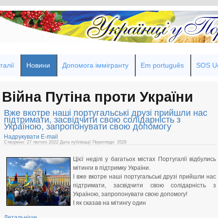
галії
Новини
Допомога іммігранту
Em português
SOS Uc
Війна Путіна проти України
Вже вкотре наші португальські друзі прийшли нас
підтримати, засвідчити свою солідарність з
Україною, запропонувати свою допомогу
Надрукувати
E-mail
Створено: 27 лютого 2022
Дата публікації
Перегляди: 3528
Цієї неділі у багатьох містах Португалії відбулись
мітинги в підтримку України.
І вже вкотре наші португальські друзі прийшли нас
підтримати, засвідчити свою солідарність з
Україною, запропонувати свою допомогу!
І як сказав на мітингу один
Детальніше...