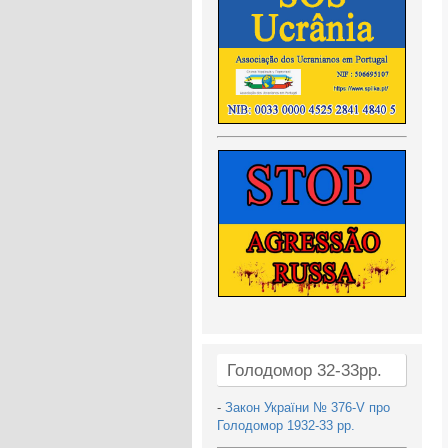
Голодомор 32-33рр.
-
Закон України № 376-V про
Голодомор 1932-33 рр.