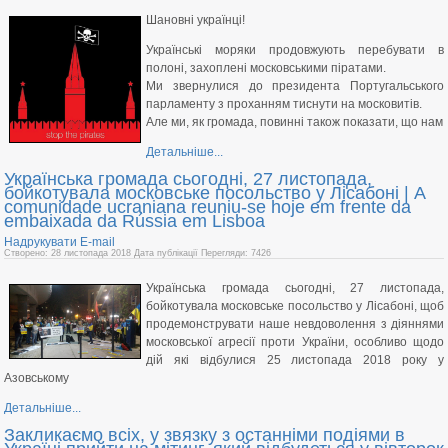
Шановні українці!
Українські моряки продовжують перебувати в
полоні, захоплені московськими піратами.
Ми звернулися до президента Португальського
парламенту з проханням тиснути на московитів.
Але ми, як громада, повинні також показати, що нам
Детальніше...
Українська громада сьогодні, 27 листопада,
бойкотувала московське посольство у Лісабоні | A
comunidade ucraniana reuniu-se hoje em frente da
embaixada da Rússia em Lisboa
Надрукувати
E-mail
Створено: 28 листопада 2018
Дата публікації
Перегляди: 7426
Українська громада сьогодні, 27 листопада,
бойкотувала московське посольство у Лісабоні, щоб
продемонструвати наше невдоволення з діяннями
московської агресії проти України, особливо щодо
дій які відбулися 25 листопада 2018 року у
Азовському
Детальніше...
Закликаємо всіх, у звязку з останніми подіями в