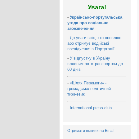
Увага!
-
Українсько-португальська
угода про соціальне
забезпечення
-
До уваги всіх, хто оновлює
або отримує водійські
посвідчення в Португалії
-
У відпустку в Україну
власним автотранспортом до
60 днів
-
«Шлях Перемоги» -
громадсько-політичний
тижневик
-
International press-club
Отримати новини на Email