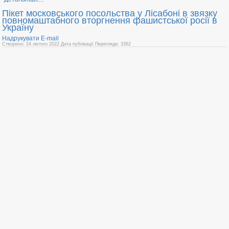
Пікет московського посольства у Лісабоні в звязку
повномаштабного вторгнення фашистської росії в
Україну
Надрукувати
E-mail
Створено: 24 лютого 2022
Дата публікації
Перегляди: 3362