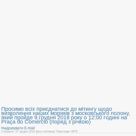
Просимо всіх приєднатися до мітингу щодо
визволення наших моряків з московського полону,
який пройде 9 грудня 2018 року о 12:00 годині на
Praça do Comércio (поряд з річкою)
Надрукувати
E-mail
Створено: 07 грудня 2018
Дата публікації
Перегляди: 6676