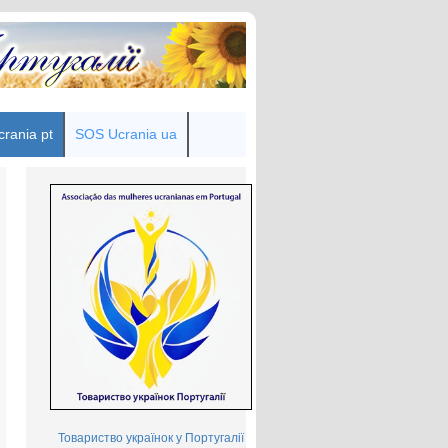
rania pt
SOS Ucrania ua
Товариство українок у Португалії