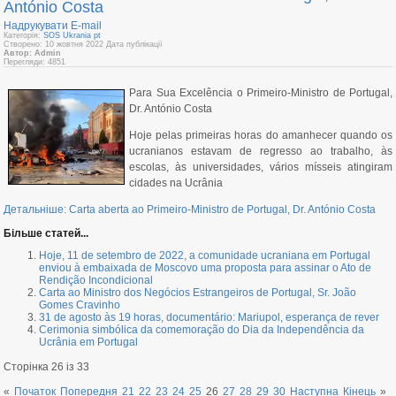
António Costa
Надрукувати
E-mail
Категорія:
SOS Ukrania pt
Створено: 10 жовтня 2022
Дата публікації
Автор: Admin
Перегляди: 4851
Para Sua Excelência o Primeiro-Ministro de Portugal,
Dr. António Costa
Hoje pelas primeiras horas do amanhecer quando os
ucranianos estavam de regresso ao trabalho, às
escolas, às universidades, vários mísseis atingiram
cidades na Ucrânia
Детальніше: Carta aberta ao Primeiro-Ministro de Portugal, Dr. António Costa
Більше статей...
Hoje, 11 de setembro de 2022, а comunidade ucraniana em Portugal
enviou à embaixada de Moscovo uma proposta para assinar o Ato de
Rendição Incondicional
Carta ao Ministro dos Negócios Estrangeiros de Portugal, Sr. João
Gomes Cravinho
31 de agosto às 19 horas, documentário: Mariupol, esperança de rever
Cerimonia simbólica da comemoração do Dia da Independência da
Ucrânia em Portugal
Сторінка 26 із 33
«
Початок
Попередня
21
22
23
24
25
26
27
28
29
30
Наступна
Кінець
»