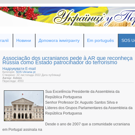
галії
Новини
Допомога іммігранту
Em português
SOS Uc
Associação dos ucranianos pede à AR que reconheça
Rússia como Estado patrocinador do terrorismo
Надрукувати
E-mail
Категорія:
SOS Ukrania pt
Створено: 22 листопада 2022
Дата публікації
Автор: Admin
Перегляди: 4553
Sua Excelência Presidente da Assembleia da
República Portuguesa
Senhor Professor Dr. Augusto Santos Silva e
Líderes dos Grupos Parlamentares da Assembleia da
República Portuguesa
Desde o ano de 2007 que a comunidade ucraniana
em Portugal assinala na