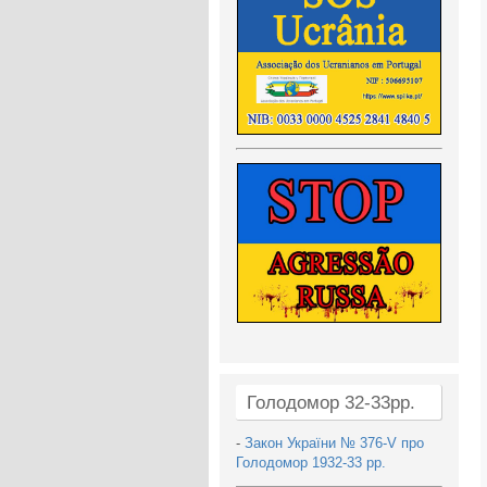
Голодомор 32-33рр.
-
Закон України № 376-V про
Голодомор 1932-33 рр.