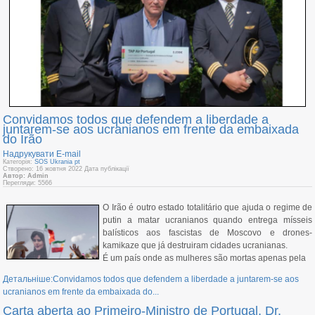
Convidamos todos que defendem a liberdade a
juntarem-se aos ucranianos em frente da embaixada
do Irão
Надрукувати
E-mail
Категорія:
SOS Ukrania pt
Створено: 16 жовтня 2022
Дата публікації
Автор: Admin
Перегляди: 5566
O Irão é outro estado totalitário que ajuda o regime de
putin a matar ucranianos quando entrega mísseis
balísticos aos fascistas de Moscovo e drones-
kamikaze que já destruiram cidades ucranianas.
É um país onde as mulheres são mortas apenas pela
Детальніше:Convidamos todos que defendem a liberdade a juntarem-se aos
ucranianos em frente da embaixada do...
Carta aberta ao Primeiro-Ministro de Portugal, Dr.