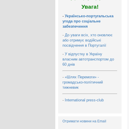
Увага!
-
Українсько-португальська
угода про соціальне
забезпечення
-
До уваги всіх, хто оновлює
або отримує водійські
посвідчення в Португалії
-
У відпустку в Україну
власним автотранспортом до
60 днів
-
«Шлях Перемоги» -
громадсько-політичний
тижневик
-
International press-club
Отримати новини на Email