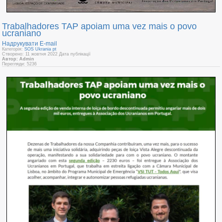
Trabalhadores TAP apoiam uma vez mais o povo
ucraniano
Надрукувати
E-mail
Категорія:
SOS Ukrania pt
Створено: 11 жовтня 2022
Дата публікації
Автор: Admin
Перегляди: 5236