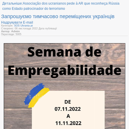
Детальніше:Associação dos ucranianos pede à AR que reconheça Rússia
como Estado patrocinador do terrorismo
Запрошуємо тимчасово переміщених українців
Надрукувати
E-mail
Категорія:
SOS Ukrania pt
Створено: 06 листопада 2022
Дата публікації
Автор: Admin
Перегляди: 5005