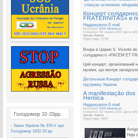
crianças ucranianas refugiada
Концерт солідарно
FRATERNITAS» в пі
Надрукувати
E-mail
Категорія:
SOS Ukrania pt
Створено: 06 червня 2022
Дата публ
Автор: Admin
Перегляди: 3748
Вчора в Церкві S. Vicente de
солідарності «PACEM ET F
Цей концерт, організований і
музики, що вкотре засвідчуют
Детальніше:Концерт соліда
підтримку України
A manifestação dos 
Heróica
Надрукувати
E-mail
Категорія:
SOS Ukrania pt
Створено: 03 червня 2022
Дата публ
Голодомор 32-33рр.
Автор: Admin
Перегляди: 3907
-
Закон України № 376-V про
Amigo
Голодомор 1932-33 рр.
Hoje 