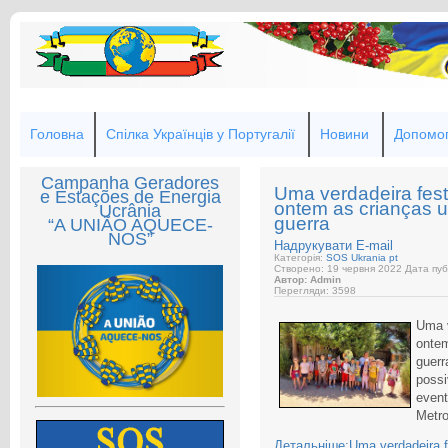
Головна
Спілка Українців у Португалії
Новини
Допомог
Campanha Geradores
Uma verdadeira fest
e Estações de Energia
ontem as crianças u
Ucrânia
guerra
“A UNIÃO AQUECE-
NOS”
Надрукувати
E-mail
Категорія:
SOS Ukrania pt
Створено: 19 червня 2022
Дата пуб
Автор: Admin
Перегляди: 3598
Uma v
ontem
guerr
possi
event
Metro
Детальніше:Uma verdadeira fe