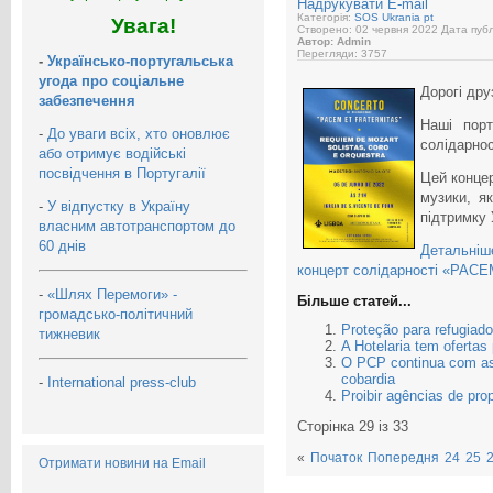
Надрукувати
E-mail
Категорія:
SOS Ukrania pt
Увага!
Створено: 02 червня 2022
Дата публ
Автор: Admin
Перегляди: 3757
-
Українсько-португальська
угода про соціальне
Дорогі друз
забезпечення
Наші порт
-
До уваги всіх, хто оновлює
солідарно
або отримує водійські
посвідчення в Португалії
Цей концер
музики, як
-
У відпустку в Україну
підтримку 
власним автотранспортом до
60 днів
Детальніше
концерт солідарності «PAC
-
«Шлях Перемоги» -
Більше статей...
громадсько-політичний
Proteção para refugiado
тижневик
A Hotelaria tem ofertas
O PCP continua com as
cobardia
-
International press-club
Proibir agências de pr
Сторінка 29 із 33
«
Початок
Попередня
24
25
Отримати новини на Email