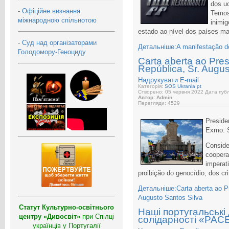
dos uc
-
Офіційне визнання
Temos
міжнародною спільнотою
inimi
estado ao nível dos países ma
-
Суд над організаторами
Детальніше:A manifestação do
Голодомору-Геноциду
Carta aberta ao Pre
República, Sr. Augus
Надрукувати
E-mail
Категорія:
SOS Ukrania pt
Створено: 05 червня 2022
Дата публ
Автор: Admin
Перегляди: 4529
Preside
Exmo. S
Consid
cooper
imperat
proibição do genocídio, dos c
Детальніше:Carta aberta ao Pr
Augusto Santos Silva
Статут Культурно-освітнього
Наші португальські
центру «Дивосвіт»
при Спілці
солідарності «PA
українців у Португалії