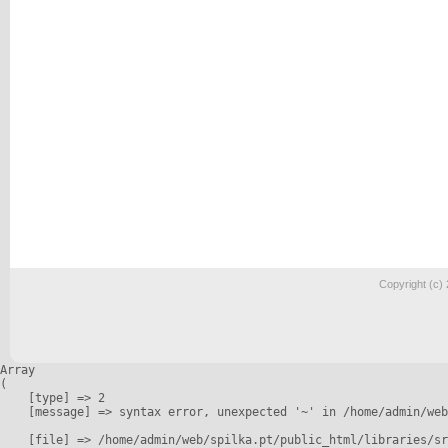
Copyright (c)
Array

(

    [type] => 2

    [message] => syntax error, unexpected '~' in /home/admin/web
    [file] => /home/admin/web/spilka.pt/public_html/libraries/sr