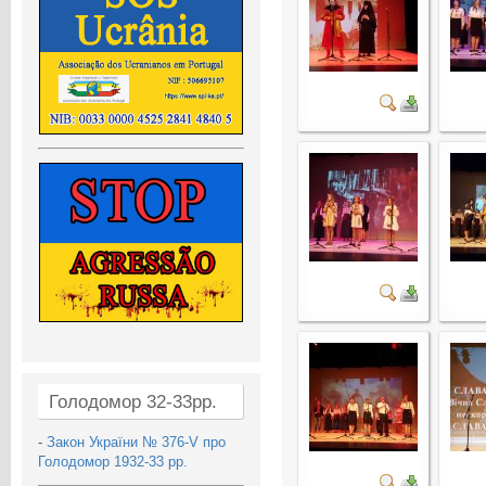
Голодомор 32-33рр.
-
Закон України № 376-V про
Голодомор 1932-33 рр.