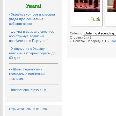
Увага!
-
Українсько-португальська
угода про соціальне
забезпечення
-
До уваги всіх, хто оновлює
Ordering
або отримує водійські
Сторінка 1 із 2
посвідчення в Португалії
«
Початок
Попередня
1
2
На
-
У відпустку в Україну
власним автотранспортом до
60 днів
-
«Шлях Перемоги» -
громадсько-політичний
тижневик
-
International press-club
Отримати новини на Email