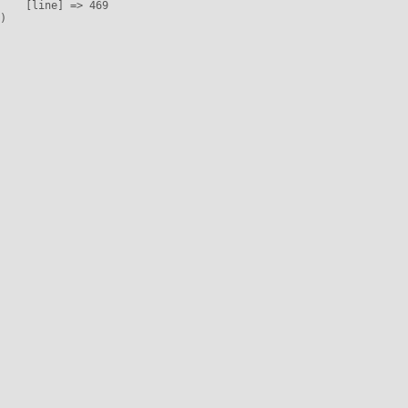
    [line] => 469
