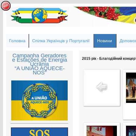
Головна
Спілка Українців у Португалії
Новини
Допомог
Campanha Geradores
2015 рік - Благодійний концер
e Estações de Energia
Ucrânia
“A UNIÃO AQUECE-
NOS”